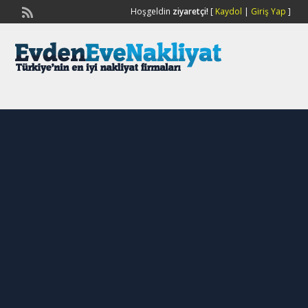
Hoşgeldin
ziyaretçi!
[
Kaydol
|
Giriş Yap
]