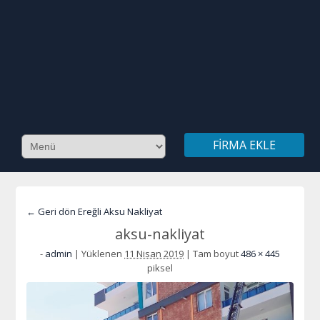
FIRMA EKLE
← Geri dön Ereğli Aksu Nakliyat
aksu-nakliyat
-
admin
|
Yüklenen
11 Nisan 2019
|
Tam boyut
486 × 445
piksel