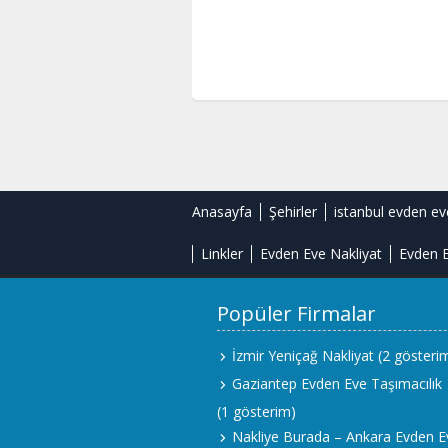
Anasayfa
Şehirler
istanbul evden ev
Linkler
Evden Eve Nakliyat
Evden E
Popüler Firmalar
İzmir Yeniçağ Nakliyat
(2 gösteri
Gaziantep Evden Eve Taşımacılık
(1 gösterim)
Nakliye Burada – Ankara Evden E