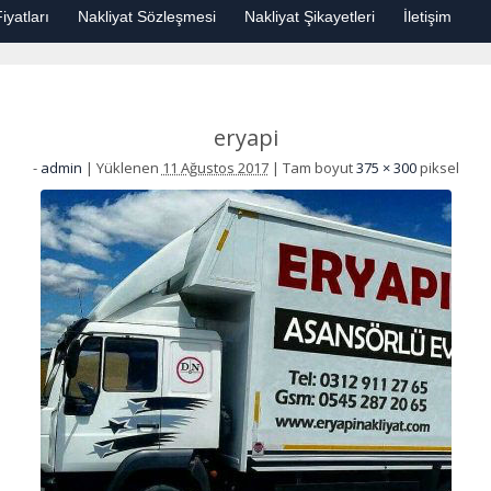
iyatları
Nakliyat Sözleşmesi
Nakliyat Şikayetleri
İletişim
eryapi
-
admin
|
Yüklenen
11 Ağustos 2017
|
Tam boyut
375 × 300
piksel