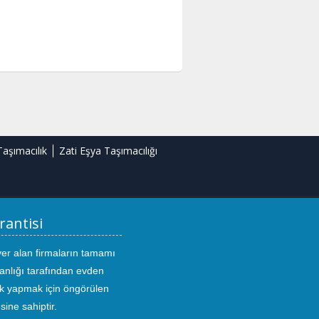
Taşımacılık
Zati Eşya Taşımacılığı
rantisi
yer alan firmaların tamamı
anlığı tarafından evden
ık yapmak için öngörülen
sine sahiptir.