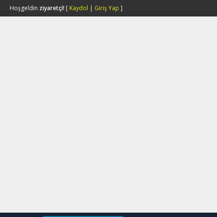
Hoşgeldin
ziyaretçi!
[
Kaydol
|
Giriş Yap
]