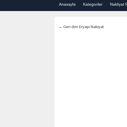
Anasayfa
Kategoriler
Nakliyat F
← Geri dön Eryapı Nakiyat