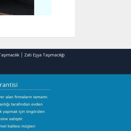
Taşımacılık
Zati Eşya Taşımacılığı
rantisi
yer alan firmaların tamamı
anlığı tarafından evden
ık yapmak için öngörülen
sine sahiptir.
met kalitesi müşteri