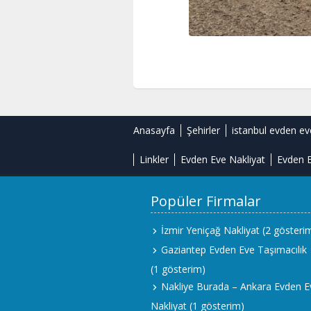
Anasayfa
Şehirler
istanbul evden ev
Linkler
Evden Eve Nakliyat
Evden E
Popüler Firmalar
İzmir Yeniçağ Nakliyat
(2 gösteri
Gaziantep Evden Eve Taşımacılık
(1 gösterim)
Nakliye Burada – Ankara Evden E
Nakliyat
(1 gösterim)