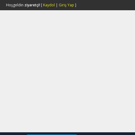
Hoşgeldin
ziyaretçi!
[
Kaydol
|
Giriş Yap
]