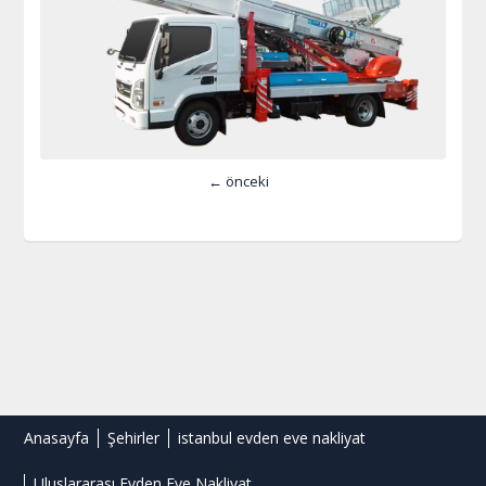
← önceki
Anasayfa
Şehirler
istanbul evden eve nakliyat
Uluslararası Evden Eve Nakliyat