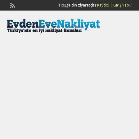
Hoşgeldin
ziyaretçi!
[
Kaydol
|
Giriş Yap
]