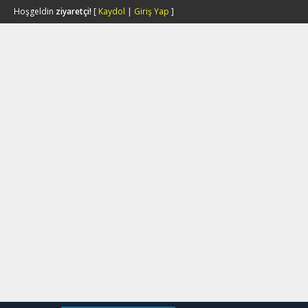
Hoşgeldin
ziyaretçi!
[
Kaydol
|
Giriş Yap
]