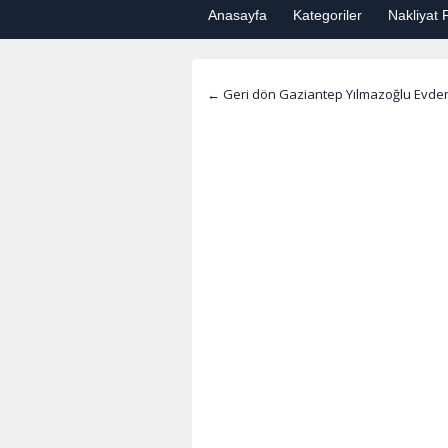
Anasayfa
Kategoriler
Nakliyat F
← Geri dön Gaziantep Yılmazoğlu Evden