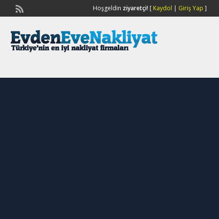
Hoşgeldin
ziyaretçi!
[
Kaydol
|
Giriş Yap
]