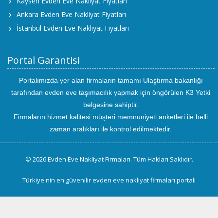
Kayseri Evden Eve Nakliyat Fiyatları
Ankara Evden Eve Nakliyat Fiyatları
İstanbul Evden Eve Nakliyat Fiyatları
Portal Garantisi
Portalımızda yer alan firmaların tamamı Ulaştırma bakanlığı
tarafından evden eve taşımacılık yapmak için öngörülen K3 Yetki
belgesine sahiptir.
Firmaların hizmet kalitesi müşteri memnuniyeti anketleri ile belli
zaman aralıkları ile kontrol edilmektedir.
© 2026 Evden Eve Nakliyat Firmaları. Tüm Hakları Saklıdır.
Türkiye'nin en güvenilir evden eve nakliyat firmaları portalı
uluslararası
evden