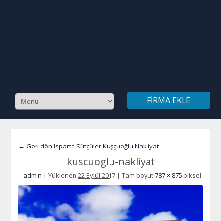
FIRMA EKLE
← Geri dön Isparta Sütçüler Kuşçuoğlu Nakliyat
kuscuoglu-nakliyat
-
admin
|
Yüklenen
22 Eylül 2017
|
Tam boyut
787 × 875
piksel