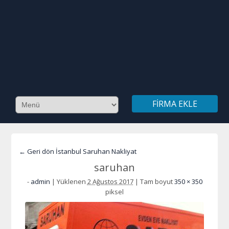
FIRMA EKLE
← Geri dön İstanbul Saruhan Nakliyat
saruhan
-
admin
|
Yüklenen
2 Ağustos 2017
|
Tam boyut
350 × 350
piksel