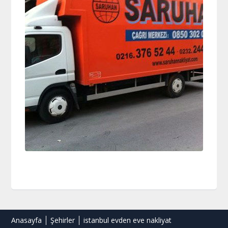
Anasayfa
Şehirler
istanbul evden eve nakliyat