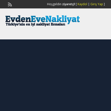
Hoşgeldin
ziyaretçi!
[
Kaydol
|
Giriş Yap
]