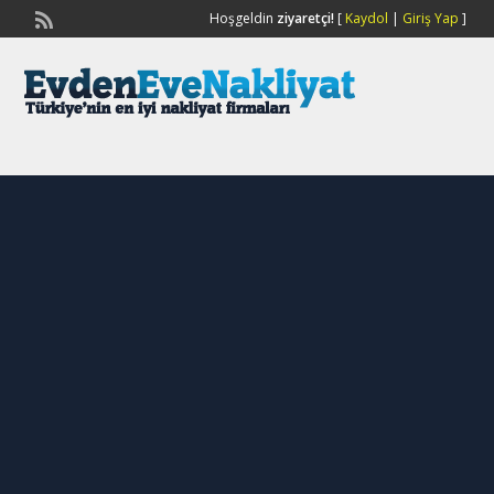
Hoşgeldin
ziyaretçi!
[
Kaydol
|
Giriş Yap
]