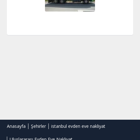
Anasayfa
Şehirler
istanbul evden eve nakliyat
Uluslararası Evden Eve Nakliyat