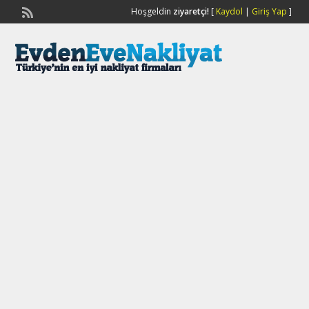
Hoşgeldin
ziyaretçi!
[
Kaydol
|
Giriş Yap
]