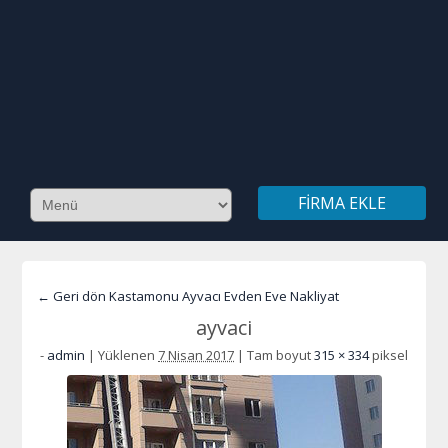
FIRMA EKLE
← Geri dön Kastamonu Ayvacı Evden Eve Nakliyat
ayvaci
-
admin
|
Yüklenen
7 Nisan 2017
|
Tam boyut
315 × 334
piksel