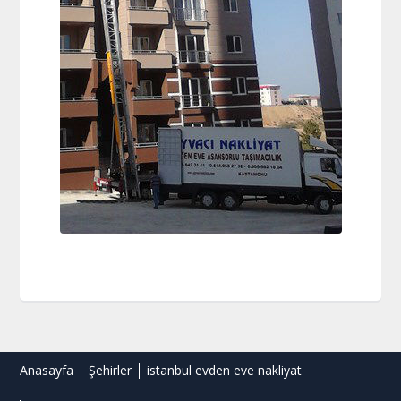
Anasayfa
Şehirler
istanbul evden eve nakliyat