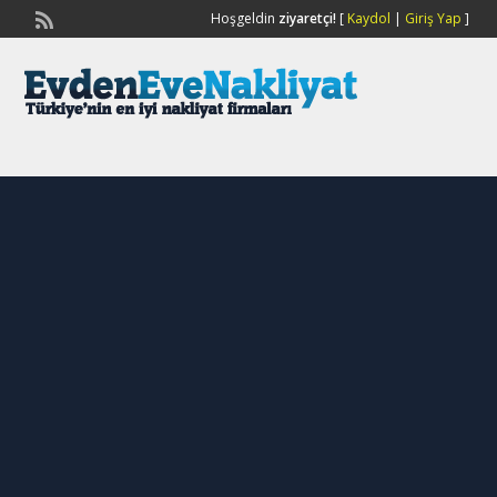
Hoşgeldin
ziyaretçi!
[
Kaydol
|
Giriş Yap
]