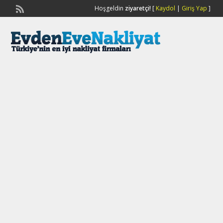
Hoşgeldin
ziyaretçi!
[
Kaydol
|
Giriş Yap
]