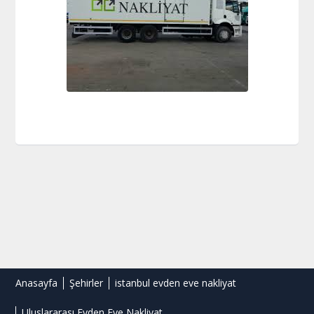
Anasayfa
Şehirler
istanbul evden eve nakliyat
Uluslararası Evden Eve Nakliyat