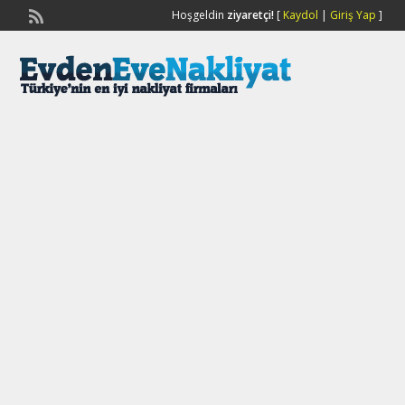
Hoşgeldin
ziyaretçi!
[
Kaydol
|
Giriş Yap
]