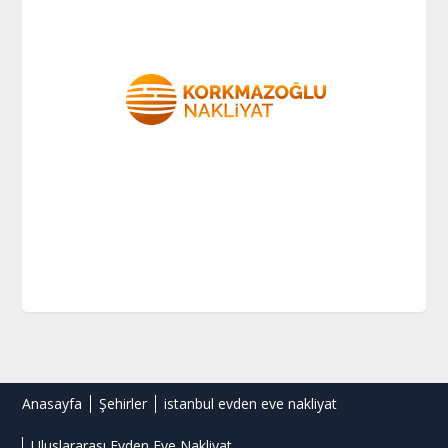
Anasayfa
Şehirler
istanbul evden eve nakliyat
Uluslararası Evden Eve Nakliyat