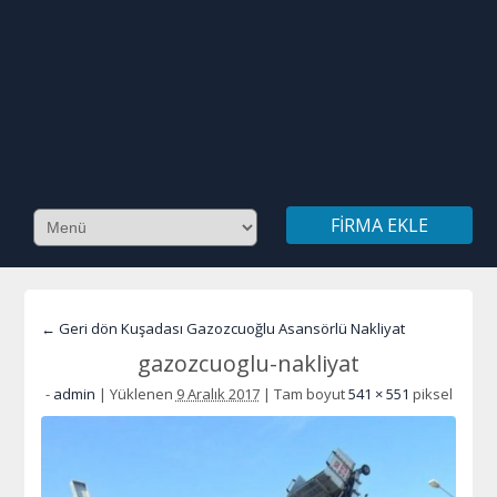
FIRMA EKLE
← Geri dön Kuşadası Gazozcuoğlu Asansörlü Nakliyat
gazozcuoglu-nakliyat
-
admin
|
Yüklenen
9 Aralık 2017
|
Tam boyut
541 × 551
piksel