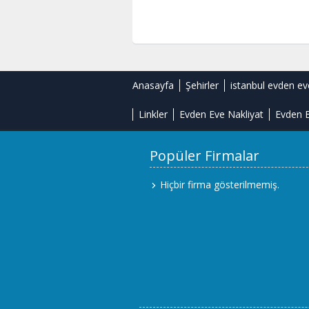
Anasayfa
Şehirler
istanbul evden ev
Linkler
Evden Eve Nakliyat
Evden E
Popüler Firmalar
Hiçbir firma gösterilmemiş.