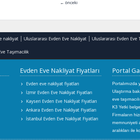
← önceki
e nakliyat
Uluslararası Evden Eve Nakliyat
Uluslararası Evden Eve 
ve Taşımacılık
Evden Eve Nakliyat Fiyatları
Portal Ga
Evden eve nakliyat fiyatları
Portalımızda 
Ulaştırma bak
İzmir Evden Eve Nakliyat Fiyatları
eve taşımacıl
Kayseri Evden Eve Nakliyat Fiyatları
K3 Yetki belge
Ankara Evden Eve Nakliyat Fiyatları
Firmaların hiz
İstanbul Evden Eve Nakliyat Fiyatları
memnuniyeti an
aralıkları ile 