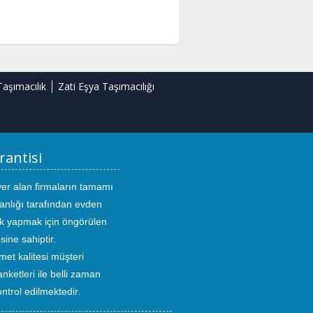
Taşımacılık
Zati Eşya Taşımacılığı
rantisi
yer alan firmaların tamamı
anlığı tarafından evden
ık yapmak için öngörülen
sine sahiptir.
met kalitesi müşteri
ketleri ile belli zaman
kontrol edilmektedir.