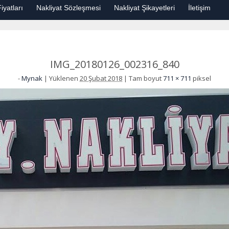
iyatları
Nakliyat Sözleşmesi
Nakliyat Şikayetleri
İletişim
IMG_20180126_002316_840
-
Mynak
|
Yüklenen
20 Şubat 2018
|
Tam boyut
711 × 711
piksel