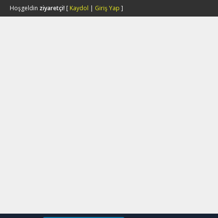
Hoşgeldin
ziyaretçi!
[
Kaydol
|
Giriş Yap
]