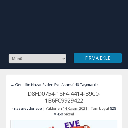
FIRMA EKLE
← Geri dön Nazar Evden Eve Asansörlü Taşımacılık
D8FD0754-18F4-4414-B9C0-
1B6FC9929422
-
nazarevdeneve
|
Yüklenen
14 Kasım 2021
|
Tam boyut
828
× 450
piksel