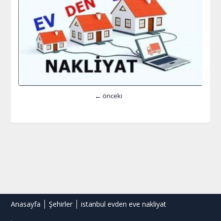
← önceki
Anasayfa
Şehirler
istanbul evden eve nakliyat