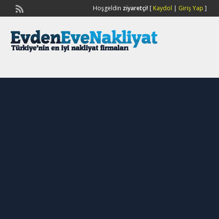
Hoşgeldin
ziyaretçi!
[
Kaydol
|
Giriş Yap
]