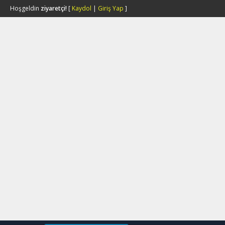
Hoşgeldin
ziyaretçi!
[
Kaydol
|
Giriş Yap
]