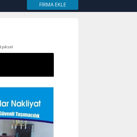
FIRMA EKLE
0
piksel