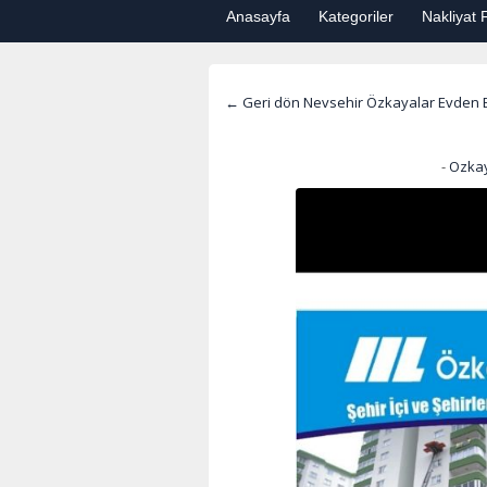
Anasayfa
Kategoriler
Nakliyat F
← Geri dön Nevsehir Özkayalar Evden E
-
Ozkay