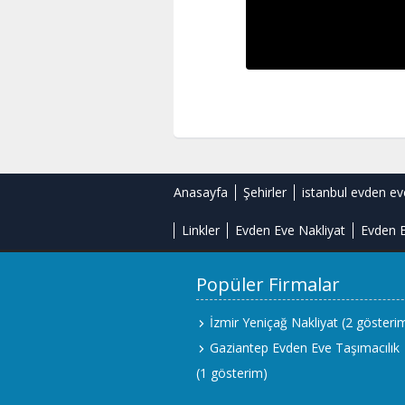
Anasayfa
Şehirler
istanbul evden ev
Linkler
Evden Eve Nakliyat
Evden E
Popüler Firmalar
İzmir Yeniçağ Nakliyat
(2 gösteri
Gaziantep Evden Eve Taşımacılık
(1 gösterim)