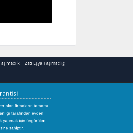
Taşımacılık
Zati Eşya Taşımacılığı
rantisi
yer alan firmaların tamamı
anlığı tarafından evden
ık yapmak için öngörülen
sine sahiptir.