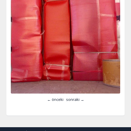
← önceki
sonraki →