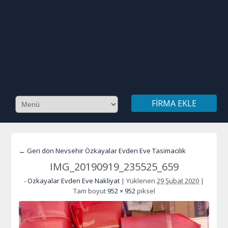
FIRMA EKLE
← Geri dön Nevsehir Özkayalar Evden Eve Tasimacilik
IMG_20190919_235525_659
-
Ozkayalar Evden Eve Nakliyat
|
Yüklenen
29 Şubat 2020
|
Tam boyut
952 × 952
piksel