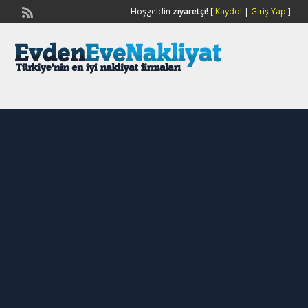
Hoşgeldin
ziyaretçi!
[
Kaydol
|
Giriş Yap
]