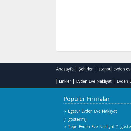
Anasayfa
Şehirler
istanbul evden ev
Linkler
Evden Eve Nakliyat
Evden E
Popüler Firmalar
Egetur Evden Eve Nakliyat
(1 gösterim)
Tepe Evden Eve Nakliyat
(1 göste