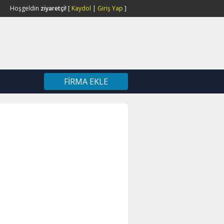
Hoşgeldin
ziyaretçi!
[
Kaydol
|
Giriş Yap
]
FIRMA EKLE