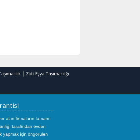
Taşımacılık
Zati Eşya Taşımacılığı
rantisi
yer alan firmaların tamamı
anlığı tarafından evden
ık yapmak için öngörülen