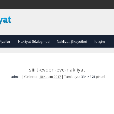
iyatları
Nakliyat Sözleşmesi
Nakliyat Şikayetleri
İletişim
siirt-evden-eve-nakliyat
-
admin
|
Yüklenen
10 Kasım 2017
|
Tam boyut
334 × 375
piksel