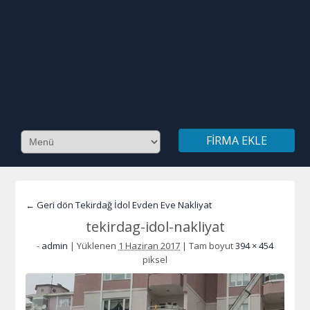
FIRMA EKLE
← Geri dön Tekirdağ İdol Evden Eve Nakliyat
tekirdag-idol-nakliyat
-
admin
|
Yüklenen
1 Haziran 2017
|
Tam boyut
394 × 454
piksel