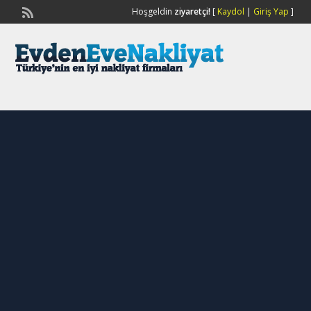
Hoşgeldin
ziyaretçi!
[
Kaydol
|
Giriş Yap
]