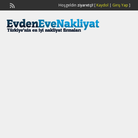
Hoşgeldin
ziyaretçi!
[
Kaydol
|
Giriş Yap
]