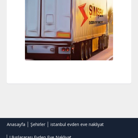
Anasayfa
Şehirler
istanbul evden eve nakliyat
Uluslararası Evden Eve Nakliyat