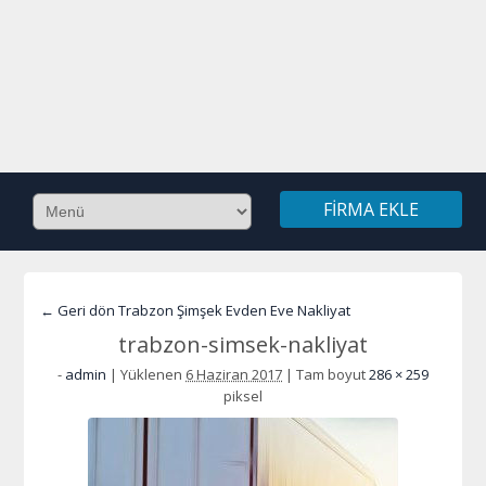
FIRMA EKLE
← Geri dön Trabzon Şimşek Evden Eve Nakliyat
trabzon-simsek-nakliyat
-
admin
|
Yüklenen
6 Haziran 2017
|
Tam boyut
286 × 259
piksel