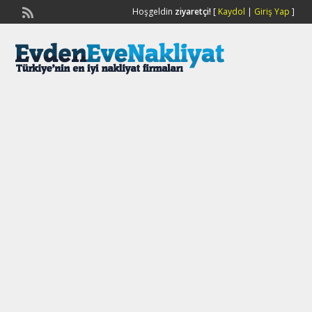
Hoşgeldin
ziyaretçi!
[
Kaydol
|
Giriş Yap
]