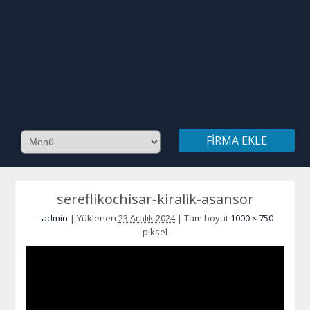
FIRMA EKLE
sereflikochisar-kiralik-asansor
-
admin
|
Yüklenen
23 Aralık 2024
|
Tam boyut
1000 × 750
piksel