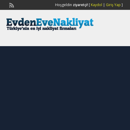
Hoşgeldin
ziyaretçi!
[
Kaydol
|
Giriş Yap
]