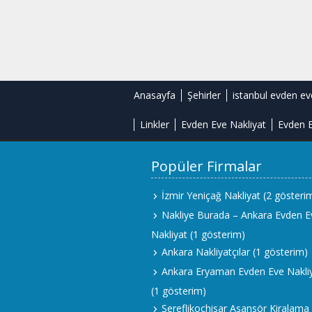
Anasayfa
Şehirler
istanbul evden ev
Linkler
Evden Eve Nakliyat
Evden E
Popüler Firmalar
İzmir Yeniçağ Nakliyat
(2 gösteri
Nakliye Burada – Ankara Evden E
Nakliyat
(1 gösterim)
Ankara Nakliyatçılar
(1 gösterim)
Ankara Eryaman Evden Eve Nakli
(1 gösterim)
Şereflikoçhisar Asansör Kiralama