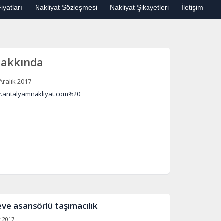
iyatları
Nakliyat Sözleşmesi
Nakliyat Şikayetleri
İletişim
Hakkında
Aralık 2017
w.antalyamnakliyat.com%20
ve asansörlü taşımacılık
k 2017