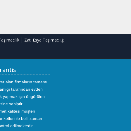
Taşımacılık
Zati Eşya Taşımacılığı
rantisi
yer alan firmaların tamamı
anlığı tarafından evden
ık yapmak için öngörülen
sine sahiptir.
met kalitesi müşteri
ketleri ile belli zaman
kontrol edilmektedir.