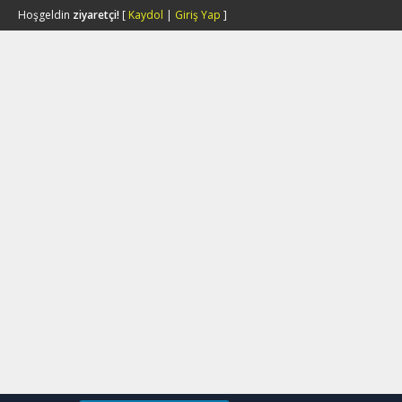
Hoşgeldin
ziyaretçi!
[
Kaydol
|
Giriş Yap
]