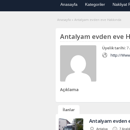
Anasayfa
Kategoriler
Nakliyat F
Anasayfa
»
Antalyam evden eve Hakkında
Antalyam evden eve 
Üyelik tarihi:
7 
http://Ww
Açıklama
İlanlar
Antalyam evden e
Antalya
7 Aralı