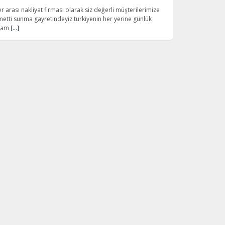
er arası nakliyat firması olarak siz değerli müşterilerimize
izmetti sunma gayretindeyiz turkiyenin her yerine günlük
lyam
[…]