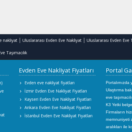
e nakliyat
Uluslararası Evden Eve Nakliyat
Uluslararası Evden Eve 
ve Taşımacılık
Evden Eve Nakliyat Fiyatları
Portal Ga
m)
Evden eve nakliyat fiyatları
Portalımızda 
Ulaştırma bak
ve
İzmir Evden Eve Nakliyat Fiyatları
eve taşımacıl
Kayseri Evden Eve Nakliyat Fiyatları
K3 Yetki belge
Ankara Evden Eve Nakliyat Fiyatları
Firmaların hiz
yat
İstanbul Evden Eve Nakliyat Fiyatları
memnuniyeti an
aralıkları ile 