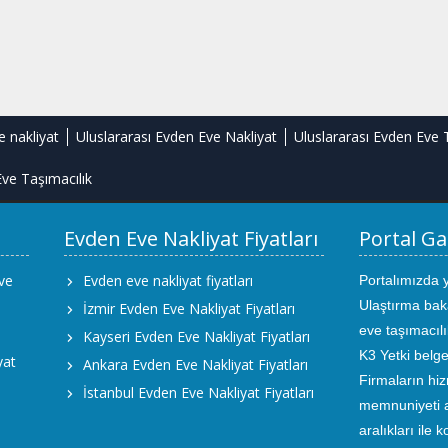
e nakliyat
Uluslararası Evden Eve Nakliyat
Uluslararası Evden Eve 
ve Taşımacılık
Evden Eve Nakliyat Fiyatları
Portal Ga
ve
Evden eve nakliyat fiyatları
Portalımızda 
Ulaştırma bak
İzmir Evden Eve Nakliyat Fiyatları
eve taşımacıl
Kayseri Evden Eve Nakliyat Fiyatları
K3 Yetki belge
yat
Ankara Evden Eve Nakliyat Fiyatları
Firmaların hiz
İstanbul Evden Eve Nakliyat Fiyatları
memnuniyeti an
aralıkları ile 