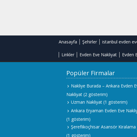
Anasayfa
Şehirler
istanbul evden ev
Linkler
Evden Eve Nakliyat
Evden E
Popüler Firmalar
Nakliye Burada – Ankara Evden E
Nakliyat
(2 gösterim)
Uzman Nakliyat
(1 gösterim)
Ankara Eryaman Evden Eve Nakli
(1 gösterim)
Şereflikoçhisar Asansör Kiralama
(1 gösterim)