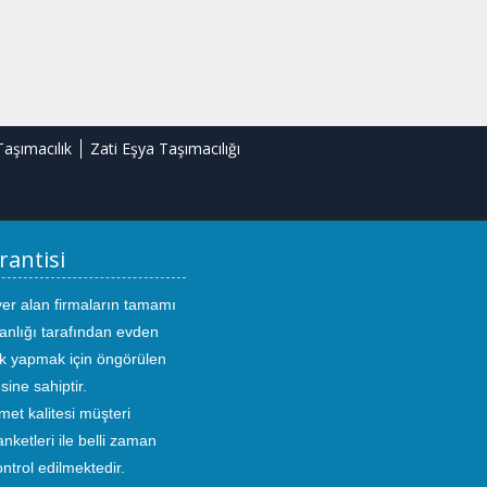
Taşımacılık
Zati Eşya Taşımacılığı
rantisi
yer alan firmaların tamamı
anlığı tarafından evden
ık yapmak için öngörülen
sine sahiptir.
met kalitesi müşteri
ketleri ile belli zaman
kontrol edilmektedir.