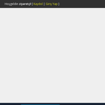
Hoşgeldin
ziyaretçi!
[
Kaydol
|
Giriş Yap
]