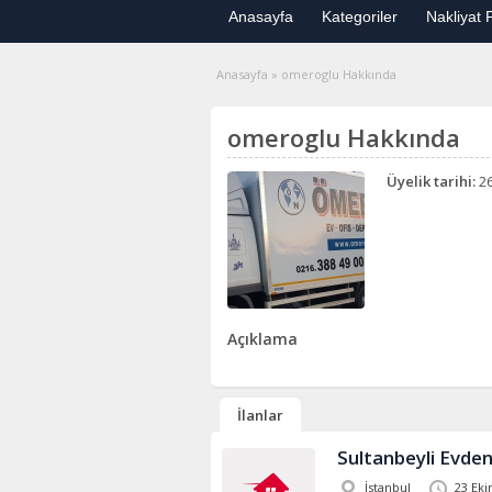
Anasayfa
Kategoriler
Nakliyat F
Anasayfa
»
omeroglu Hakkında
omeroglu Hakkında
Üyelik tarihi:
26
Açıklama
İlanlar
Sultanbeyli Evden
İstanbul
23 Eki