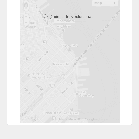
Üzgünüm, adres bulunamadı.