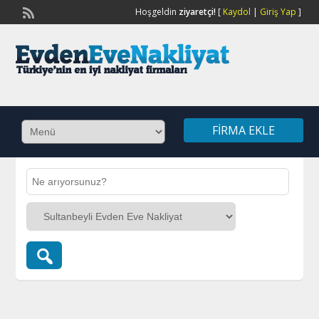
Hoşgeldin
ziyaretçi!
[
Kaydol
|
Giriş Yap
]
FIRMA EKLE