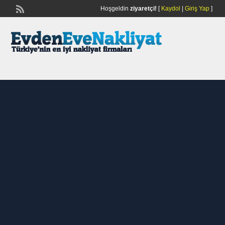
Hoşgeldin
ziyaretçi!
[
Kaydol
|
Giriş Yap
]