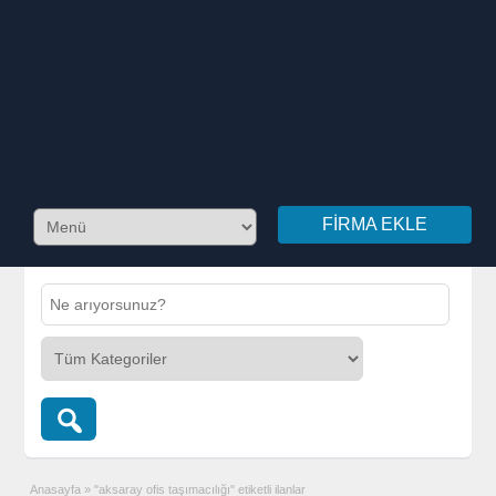
FIRMA EKLE
Anasayfa
»
"aksaray ofis taşımacılığı" etiketli ilanlar