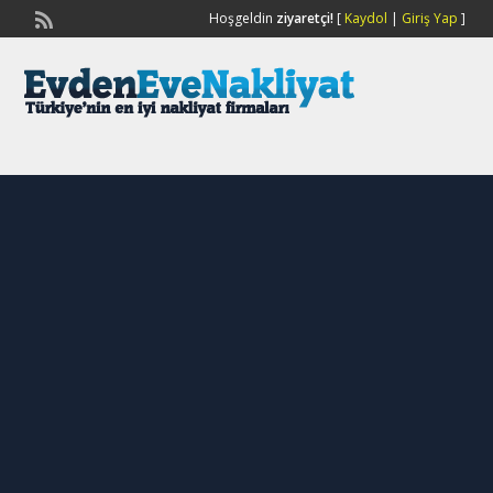
Hoşgeldin
ziyaretçi!
[
Kaydol
|
Giriş Yap
]