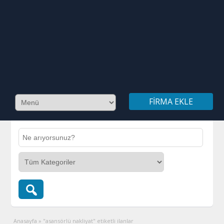
FIRMA EKLE
Anasayfa
»
"asansörlü nakliyat" etiketli ilanlar