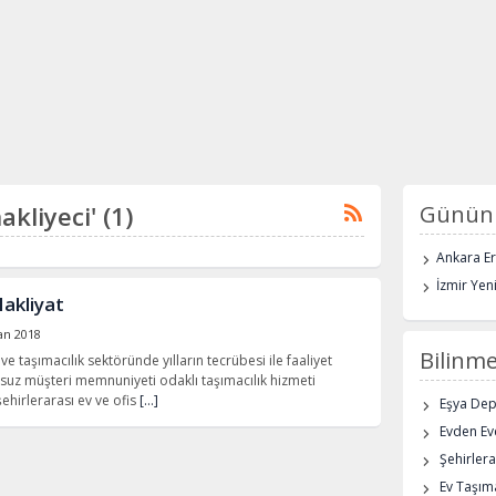
akliyeci' (1)
Günün 
Ankara E
İzmir Yen
akliyat
an 2018
Bilinme
 taşımacılık sektöründe yılların tecrübesi ile faaliyet
lsuz müşteri memnuniyeti odaklı taşımacılık hizmeti
şehirlerarası ev ve ofis
[…]
Eşya De
Evden Eve
Şehirlera
Ev Taşıma