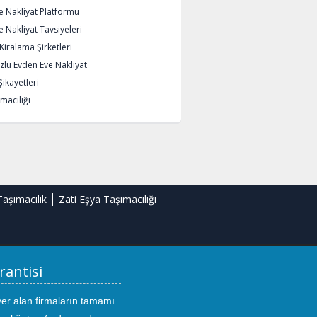
e Nakliyat Platformu
 Nakliyat Tavsiyeleri
iralama Şirketleri
lu Evden Eve Nakliyat
Şikayetleri
macılığı
Taşımacılık
Zati Eşya Taşımacılığı
rantisi
yer alan firmaların tamamı