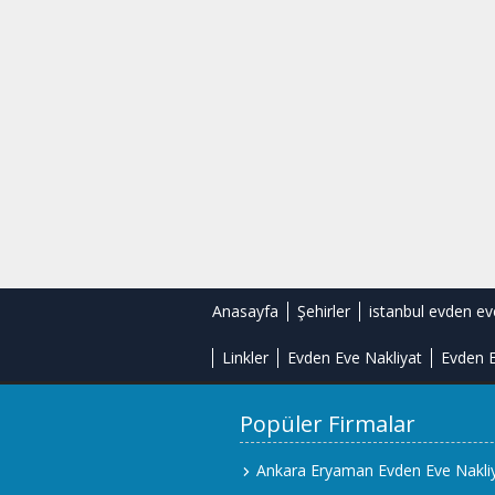
Anasayfa
Şehirler
istanbul evden ev
Linkler
Evden Eve Nakliyat
Evden E
Popüler Firmalar
Ankara Eryaman Evden Eve Nakli