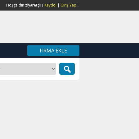
Hoşgeldin
ziyaretçi!
[
Kaydol
|
Giriş Yap
]
FIRMA EKLE