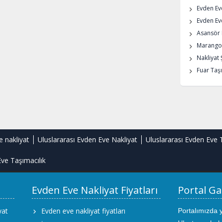
Evden Ev
Evden Eve
Asansör K
Marangoz
Nakliyat 
Fuar Taşı
e nakliyat
Uluslararası Evden Eve Nakliyat
Uluslararası Evden Eve 
ve Taşımacılık
Evden Eve Nakliyat Fiyatları
Portal Ga
yat
Evden eve nakliyat fiyatları
Portalımızda 