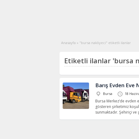
Anasayfa
»
"bursa nakliyeci" etiketli ilanlar
Etiketli ilanlar 'bursa n
Barış Evden Eve N
Bursa
18 Hazir
Bursa Merkez’de evden eve
gösteren şirketimiz koşu
sunmaktadır. Şehiriçi ve 