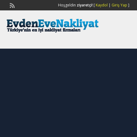
Hoşgeldin
ziyaretçi!
[
Kaydol
|
Giriş Yap
]