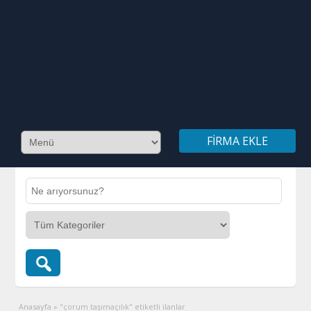
FIRMA EKLE
Anasayfa
»
"çorum taşımaçılık" etiketli ilanlar