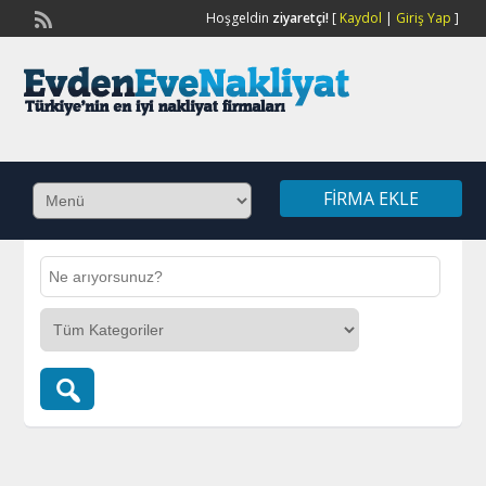
Hoşgeldin
ziyaretçi!
[
Kaydol
|
Giriş Yap
]
FIRMA EKLE