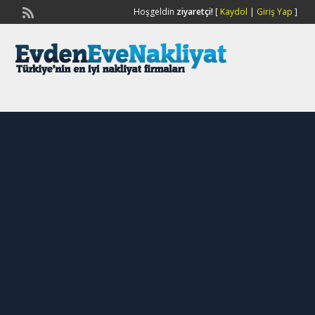
Hoşgeldin
ziyaretçi!
[
Kaydol
|
Giriş Yap
]