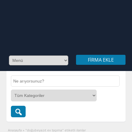
FIRMA EKLE
Anasayfa
»
"doğubeyazıt ev taşıma" etiketli ilanlar