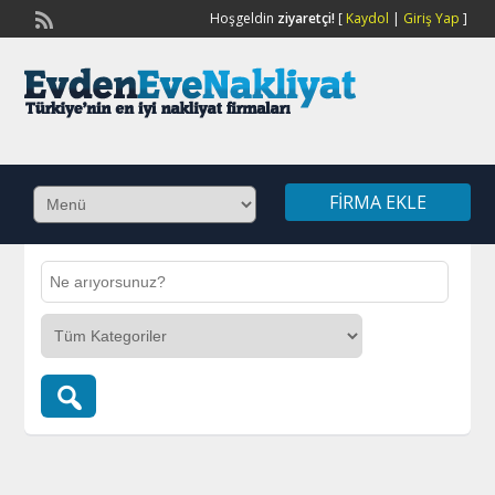
Hoşgeldin
ziyaretçi!
[
Kaydol
|
Giriş Yap
]
FIRMA EKLE