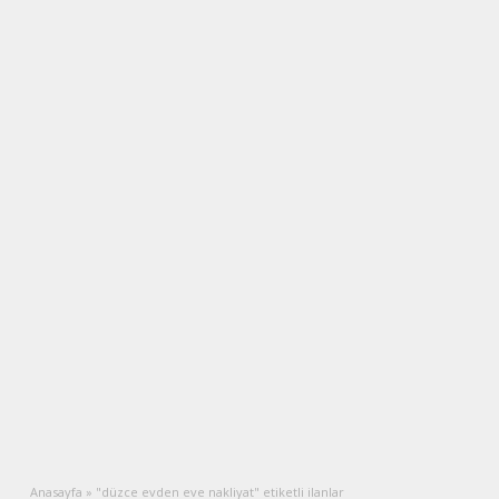
Anasayfa
»
"düzce evden eve nakliyat" etiketli ilanlar