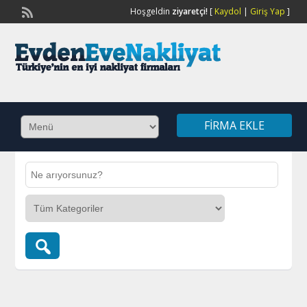
Hoşgeldin
ziyaretçi!
[
Kaydol
|
Giriş Yap
]
FIRMA EKLE