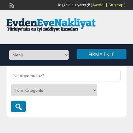
Hoşgeldin
ziyaretçi!
[
Kaydol
|
Giriş Yap
]
FIRMA EKLE