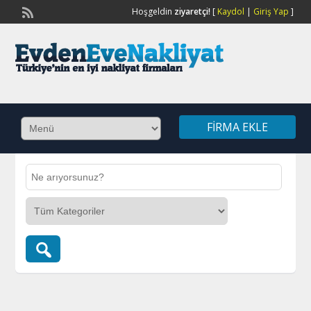
Hoşgeldin
ziyaretçi!
[
Kaydol
|
Giriş Yap
]
FIRMA EKLE