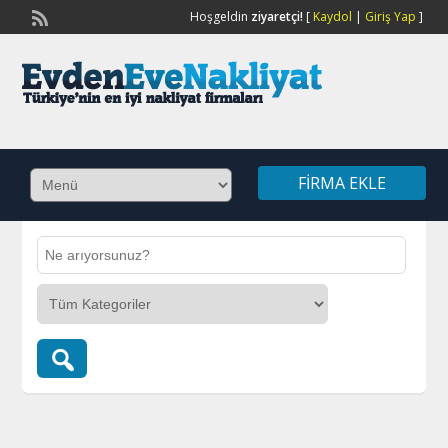
Hoşgeldin
ziyaretçi!
[
Kaydol
|
Giriş Yap
]
FIRMA EKLE