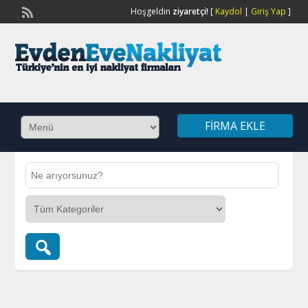
Hoşgeldin
ziyaretçi!
[
Kaydol
|
Giriş Yap
]
FIRMA EKLE