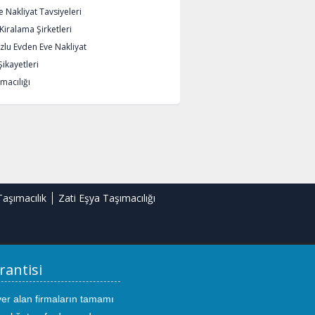
 Nakliyat Tavsiyeleri
iralama Şirketleri
lu Evden Eve Nakliyat
Şikayetleri
macılığı
Taşımacılık
Zati Eşya Taşımacılığı
rantisi
yer alan firmaların tamamı