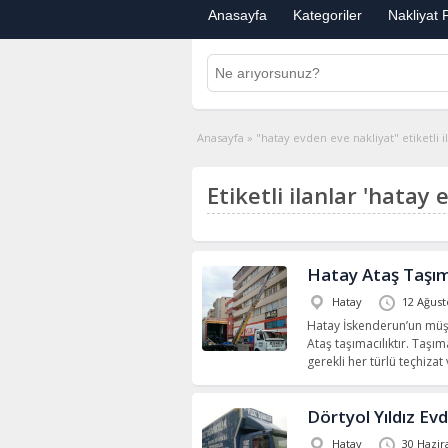
Anasayfa
Kategoriler
Nakliyat F
Anasayfa
»
"hatay evden eve nakliyat" etiketli i
Etiketli ilanlar 'hatay 
Hatay Ataş Taşım
Hatay
12 Ağust
Hatay İskenderun’un müş
Ataş taşımacılıktır. Taşım
gerekli her türlü teçhiz
Dörtyol Yıldız Ev
Hatay
30 Hazir