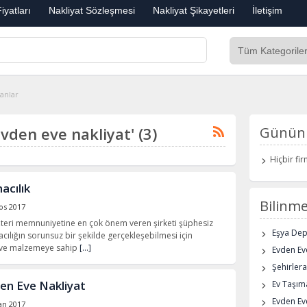
iyatları
Nakliyat Sözleşmesi
Nakliyat Şikayetleri
İletişim
lanlar
evden eve nakliyat' (3)
Günün 
Hiçbir fi
acılık
Bilinme
os 2017
teri memnuniyetine en çok önem veren şirketi şüphesiz
Eşya De
acılığın sorunsuz bir şekilde gerçekleşebilmesi için
at ve malzemeye sahip
[…]
Evden Eve
Şehirlera
den Eve Nakliyat
Ev Taşıma
Evden Ev
an 2017