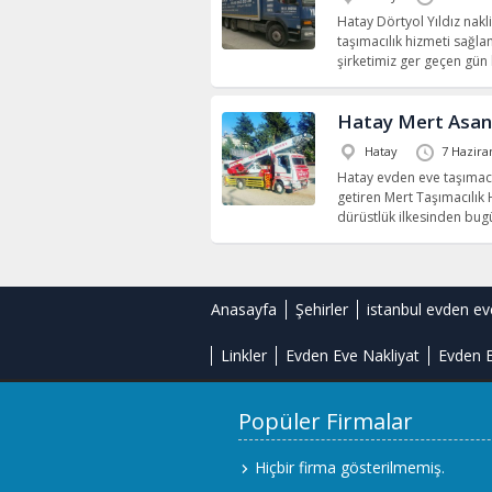
Hatay Dörtyol Yıldız nakl
taşımacılık hizmeti sağla
şirketimiz ger geçen gün
Hatay Mert Asans
Hatay
7 Hazira
Hatay evden eve taşımacıl
getiren Mert Taşımacılık 
dürüstlük ilkesinden bug
Anasayfa
Şehirler
istanbul evden ev
Linkler
Evden Eve Nakliyat
Evden E
Popüler Firmalar
Hiçbir firma gösterilmemiş.