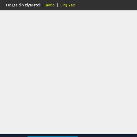
Hoşgeldin
ziyaretçi!
[
Kaydol
|
Giriş Yap
]