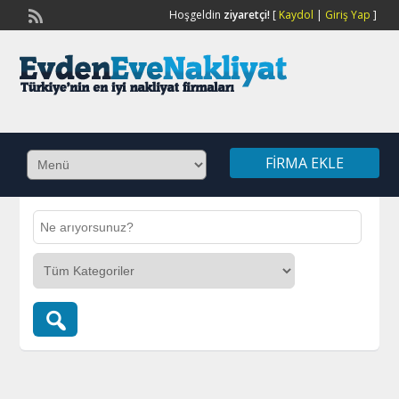
Hoşgeldin
ziyaretçi!
[
Kaydol
|
Giriş Yap
]
FIRMA EKLE