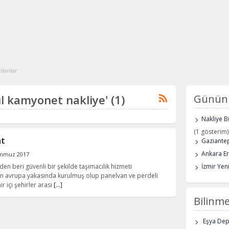
ilanlar
bul kamyonet nakliye' (1)
Günün 
Nakliye B
(1 gösterim)
at
Gaziantep
Ankara E
mmuz 2017
en beri güvenli bir şekilde taşımacılık hizmeti
İzmir Yen
un avrupa yakasında kurulmuş olup panelvan ve perdeli
r içi şehirler arası
[…]
Bilinme
Eşya De