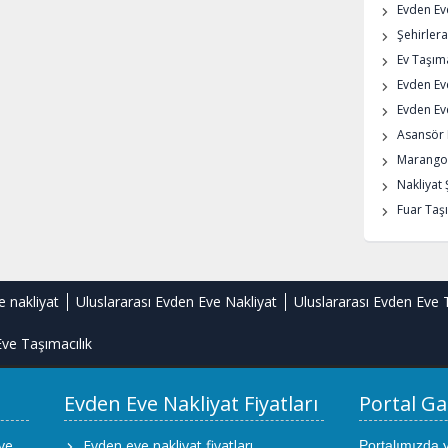
Evden Eve
Şehirlera
Ev Taşıma
Evden Ev
Evden Eve
Asansör K
Marangoz
Nakliyat 
Fuar Taşı
e nakliyat
Uluslararası Evden Eve Nakliyat
Uluslararası Evden Eve 
ve Taşımacılık
Evden Eve Nakliyat Fiyatları
Portal Ga
ve
Evden eve nakliyat fiyatları
Portalımızda 