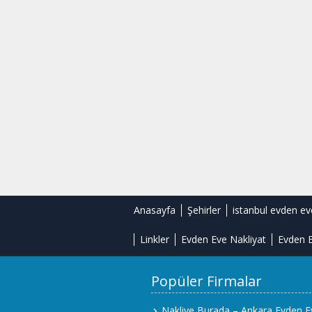
Anasayfa
Şehirler
istanbul evden ev
Linkler
Evden Eve Nakliyat
Evden E
Popüler Firmalar
Nakliye Burada – Ankara Evden E