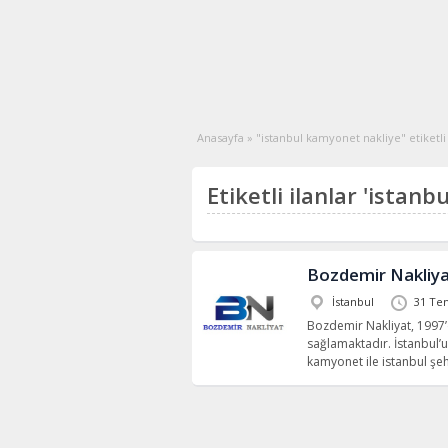
Anasayfa
»
"istanbul kamyonet nakliye" etiketli 
Etiketli ilanlar 'istan
Bozdemir Nakliy
İstanbul
31 Te
Bozdemir Nakliyat, 1997’d
sağlamaktadır. İstanbul’
kamyonet ile istanbul şehi