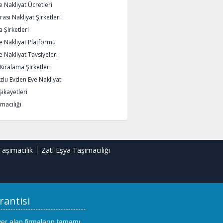
 Nakliyat Ücretleri
rası Nakliyat Şirketleri
 Şirketleri
e Nakliyat Platformu
 Nakliyat Tavsiyeleri
iralama Şirketleri
lu Evden Eve Nakliyat
Şikayetleri
macılığı
Taşımacılık
Zati Eşya Taşımacılığı
rantisi
yer alan firmaların tamamı