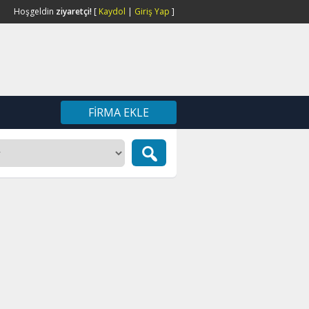
Hoşgeldin
ziyaretçi!
[
Kaydol
|
Giriş Yap
]
FIRMA EKLE