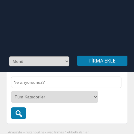
FIRMA EKLE
Anasayfa
»
"istanbul nakliyat firması" etiketli ilanlar