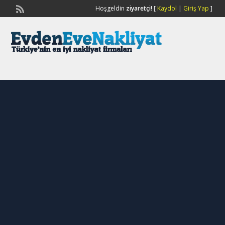
Hoşgeldin
ziyaretçi!
[
Kaydol
|
Giriş Yap
]