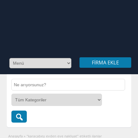
FIRMA EKLE
Anasayfa
»
"karacabey evden eve nakliyat" etiketli ilanlar