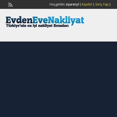
Hoşgeldin
ziyaretçi!
[
Kaydol
|
Giriş Yap
]