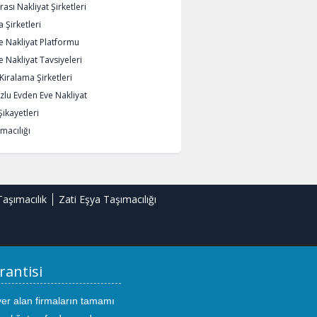
rası Nakliyat Şirketleri
 Şirketleri
e Nakliyat Platformu
 Nakliyat Tavsiyeleri
iralama Şirketleri
lu Evden Eve Nakliyat
Şikayetleri
macılığı
Taşımacılık
Zati Eşya Taşımacılığı
rantisi
yer alan firmaların tamamı