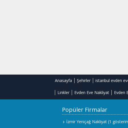
Anasayfa
Şehirler
istanbul evden ev
Linkler
Evden Eve Nakliyat
Evden E
Popüler Firmalar
İzmir Yeniçağ Nakliyat
(1 gösteri