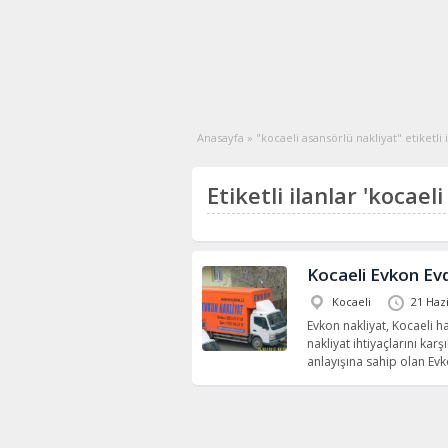
Anasayfa
»
"kocaeli asansörlü nakliyat" etiketli 
Etiketli ilanlar 'kocael
Kocaeli Evkon Ev
Kocaeli
21 Haz
Evkon nakliyat, Kocaeli 
nakliyat ihtiyaçlarını kar
anlayışına sahip olan Evk