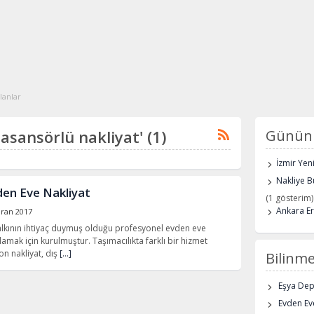
ilanlar
i asansörlü nakliyat' (1)
Günün 
İzmir Yen
Nakliye B
den Eve Nakliyat
(1 gösterim)
Ankara E
iran 2017
halkının ihtiyaç duymuş olduğu profesyonel evden eve
şılamak için kurulmuştur. Taşımacılıkta farklı bir hizmet
on nakliyat, dış
[…]
Bilinme
Eşya De
Evden Eve