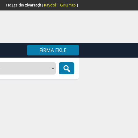
Hoşgeldin
ziyaretçi!
[
Kaydol
|
Giriş Yap
]
FIRMA EKLE