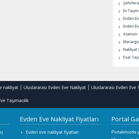
Şehirlera
Ev Taşıma
Evden Ev
Evden Eve
Asansör K
Marangoz
Nakliyat 
Fuar Taşı
e nakliyat
Uluslararası Evden Eve Nakliyat
Uluslararası Evden Eve 
ve Taşımacılık
Evden Eve Nakliyat Fiyatları
Portal Ga
m)
Evden eve nakliyat fiyatları
Portalımızda 