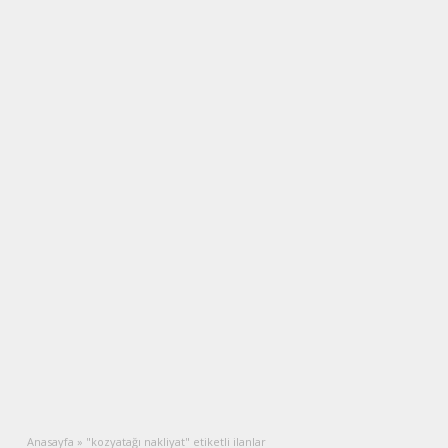
Anasayfa
»
"kozyatağı nakliyat" etiketli ilanlar