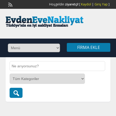
Hoşgeldin
ziyaretçi!
[
Kaydol
|
Giriş Yap
]
FIRMA EKLE