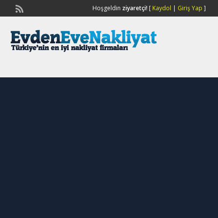
Hoşgeldin
ziyaretçi!
[
Kaydol
|
Giriş Yap
]