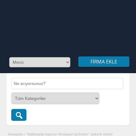
FIRMA EKLE
Anasayfa
»
"Malatyada Asansör Kiralayan Şirketler" etiketli ilanlar