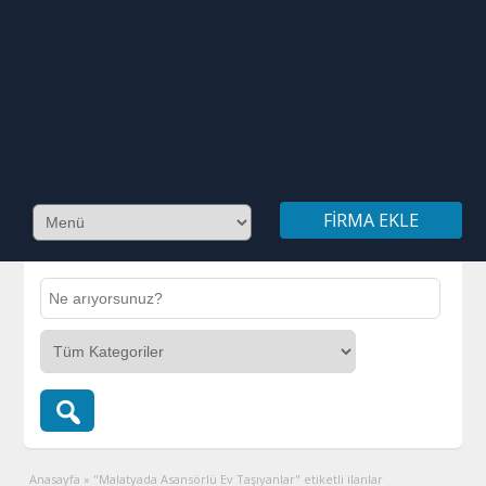
FIRMA EKLE
Anasayfa
»
"Malatyada Asansörlü Ev Taşıyanlar" etiketli ilanlar