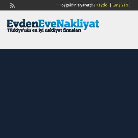
Hoşgeldin
ziyaretçi!
[
Kaydol
|
Giriş Yap
]