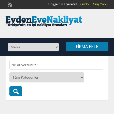
Hoşgeldin
ziyaretçi!
[
Kaydol
|
Giriş Yap
]
FIRMA EKLE