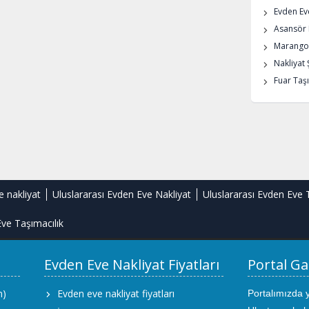
Evden Eve
Asansör K
Marangoz
Nakliyat 
Fuar Taşı
e nakliyat
Uluslararası Evden Eve Nakliyat
Uluslararası Evden Eve 
ve Taşımacılık
Evden Eve Nakliyat Fiyatları
Portal Ga
m)
Evden eve nakliyat fiyatları
Portalımızda 