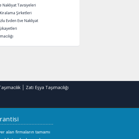
 Nakliyat Tavsiyeleri
iralama Şirketleri
lu Evden Eve Nakliyat
Şikayetleri
macılığı
Taşımacılık
Zati Eşya Taşımacılığı
rantisi
yer alan firmaların tamamı