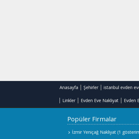
Anasayfa
Şehirler
istanbul evden ev
Linkler
Evden Eve Nakliyat
Evden E
Popüler Firmalar
İzmir Yeniçağ Nakliyat
(1 gösteri