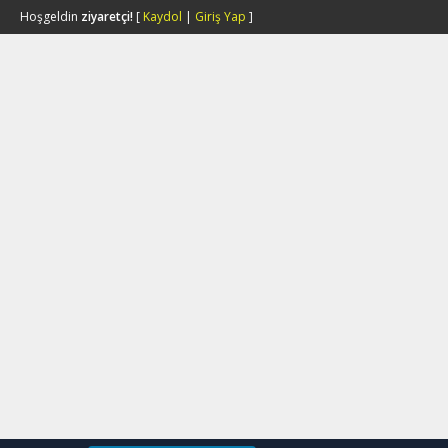
Hoşgeldin
ziyaretçi!
[
Kaydol
|
Giriş Yap
]