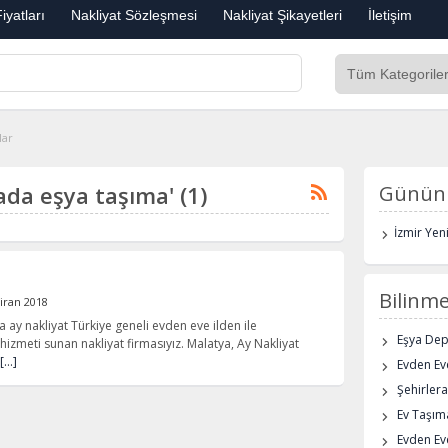
iyatları
Nakliyat Sözleşmesi
Nakliyat Şikayetleri
İletişim
lar
yada eşya taşıma' (1)
Günün 
İzmir Yen
Bilinme
iran 2018
a ay nakliyat Türkiye geneli evden eve ilden ile
Eşya De
hizmeti sunan nakliyat firmasıyız. Malatya, Ay Nakliyat
[…]
Evden Eve
Şehirlera
Ev Taşıma
Evden Ev