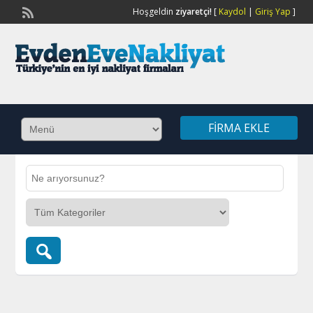
Hoşgeldin
ziyaretçi!
[
Kaydol
|
Giriş Yap
]
FIRMA EKLE